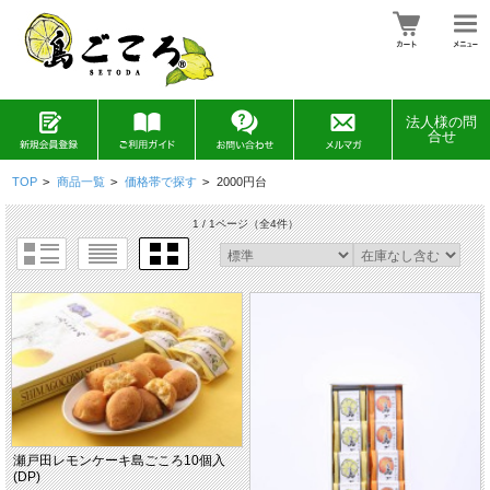
法人様の問
合せ
TOP
>
商品一覧
>
価格帯で探す
>
2000円台
1 / 1ページ
（全4件）
瀬戸田レモンケーキ島ごころ10個入
(DP)