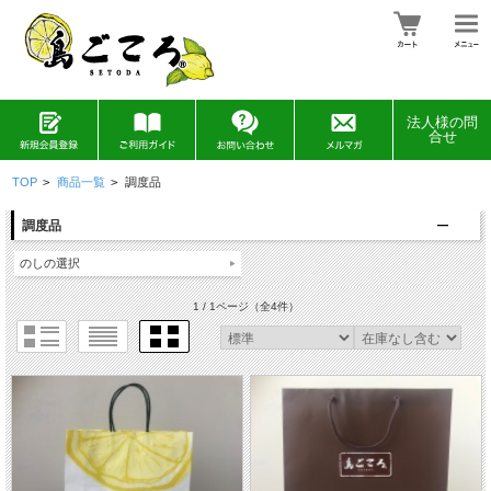
法人様の問
合せ
TOP
>
商品一覧
>
調度品
調度品
のしの選択
1 / 1ページ
（全4件）