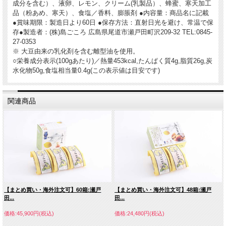
成分を含む）、液卵、レモン、クリーム(乳製品）、蜂蜜、寒天加工
品（粉あめ、寒天）、食塩／香料、膨脹剤 ●内容量：商品名に記載
●賞味期限：製造日より60日 ●保存方法：直射日光を避け、常温で保
存●製造者：(株)島ごころ 広島県尾道市瀬戸田町沢209-32 TEL:0845-
27-0353
※ 大豆由来の乳化剤を含む離型油を使用。
○栄養成分表示(100gあたり)／熱量453kcal,たんぱく質4g,脂質26g,炭
水化物50g,食塩相当量0.4g(この表示値は目安です)
関連商品
【まとめ買い・海外注文可】60箱:瀬戸
【まとめ買い・海外注文可】48箱:瀬戸
田...
田...
価格:45,900円(税込)
価格:24,480円(税込)