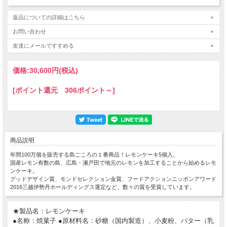
返品についての詳細はこちら
お問い合わせ
友達にメールですすめる
価格:
30,600円
(税込)
[ポイント還元 306ポイント～]
商品説明
年間100万個を販売する島ごころの１番商品！レモンケーキ5個入。
国産レモン有数の島、広島・瀬戸田で地元のレモンを加工することから始めるレモ
ンケーキ。
グッドデザイン賞、モンドセレクション金賞、フードアクションニッポンアワード
2016三越伊勢丹ホールディングス選定など、数々の賞を受賞しています。
★製品名：レモンケーキ
●名称：焼菓子 ●原材料名：砂糖（国内製造）、小麦粉、バター（乳