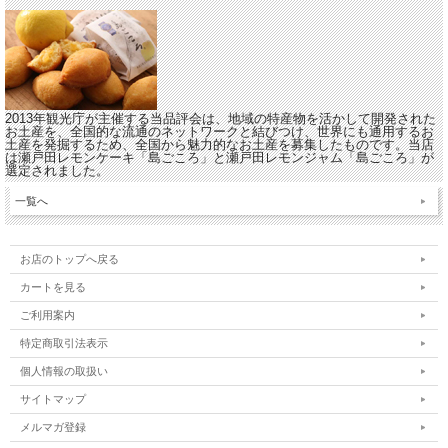
2013年観光庁が主催する当品評会は、地域の特産物を活かして開発された
お土産を、全国的な流通のネットワークと結びつけ、世界にも通用するお
土産を発掘するため、全国から魅力的なお土産を募集したものです。当店
は瀬戸田レモンケーキ「島ごころ」と瀬戸田レモンジャム「島ごころ」が
選定されました。
一覧へ
お店のトップへ戻る
カートを見る
ご利用案内
特定商取引法表示
個人情報の取扱い
サイトマップ
メルマガ登録