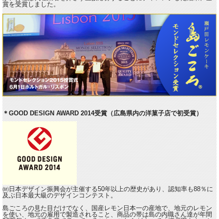
賞を受賞しました。
＊GOOD DESIGN AWARD 2014受賞（広島県内の洋菓子店で初受賞）
㈶日本デザイン振興会が主催する50年以上の歴史があり、認知率も88％に
及ぶ日本最大級のデザインコンテスト。
島ごころの見た目だけでなく、国産レモン日本一の産地で、地元のレモン
を使い、地元の雇用で製造されること、商品の帯は島の内職さん達が年間