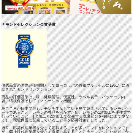
＊モンドセレクション金賞受賞
優秀品質の国際評価機関としてヨーロッパの首都ブルッセルに1961年に設
立されたモンドセレクション。
商品の評価基準は、味、健康管理、便宜性、ラベル表示、パッケージ内
容、環境保護そしてイノベーション機能。
島ごころが日本で最もレモンを生産している島で製造されているレモンケ
ーキであること、レモンの香りを活かすため、レモンの1次加工を手作業で
行っていること、1次加工と2次加工で発生する廃棄部分を極限にまで少な
くし、環境保護に配慮していること等を応募対象としました。
通常、応募代理業者を介して応募することが多いモンドセレクションです
が、弊社は代理業者を介さず直接応募することにチャレンジした結果、金