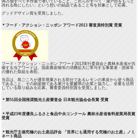
96万個すべて手作業で巻いていること、これらがすべて「瀬戸田をもっと
誇れる島にしたい」という想いの結晶であること等を対象として応募。
グッドデザイン賞を受賞しました。
＊フード・アクション・ニッポン アワード2013 審査員特別賞 受賞
フード・アクション・ニッポン アワード2013実行委員会と農林水産省が共
催する当アワードは、国産農産物等の消費拡大に寄与する事業者・団体等
の優れた取組を表彰。
当店は、島ごころが通常廃棄される部分であるレモンの果皮から使う商品
であること、その副産物である果汁を愛媛県の企業と協力し、全量を活用
している取り組みを応募。審査委員特別賞を受賞しました。
＊第51回全国推奨観光土産審査会 日本観光協会会長賞 受賞
＊平成23年度優良ふるさと食品中央コンクール 農林水産省食料産業局長賞
受賞
＊観光庁主催究極のお土産品評会 「世界にも通用する究極のお土産」ノミ
ネート商品