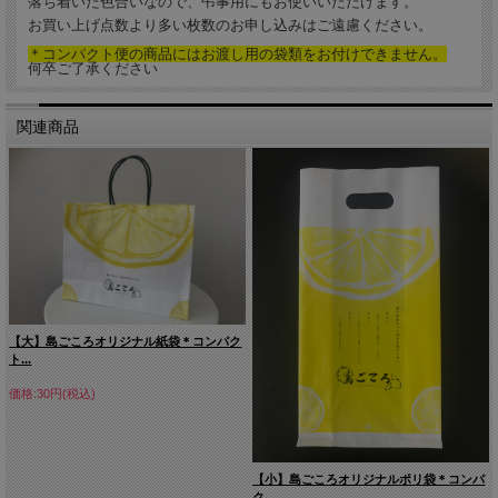
落ち着いた色合いなので、弔事用にもお使いいただけます。
お買い上げ点数より多い枚数のお申し込みはご遠慮ください。
＊コンパクト便の商品にはお渡し用の袋類をお付けできません。
何卒ご了承ください
関連商品
【大】島ごころオリジナル紙袋＊コンパク
ト...
価格:30円(税込)
【小】島ごころオリジナルポリ袋＊コンパ
ク...