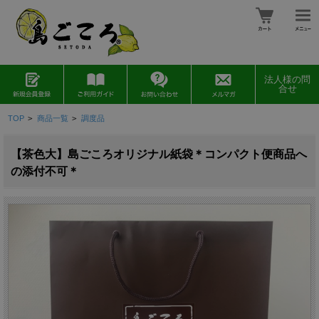
法人様の問
合せ
TOP
>
商品一覧
>
調度品
【茶色大】島ごころオリジナル紙袋＊コンパクト便商品へ
の添付不可＊