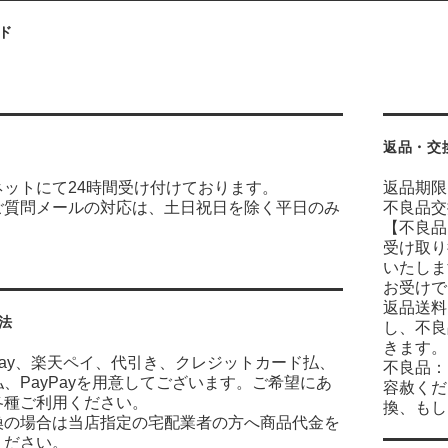
ド
返品・交
ネットにて24時間受け付けております。
返品期限
ご質問メールの対応は、土日祝日を除く平日のみ
不良品交
【不良品
受け取り
いたしま
お受けで
返品送料
法
し、不良
きます。
n Pay、楽天ペイ、代引き、クレジットカード払、
不良品：
、PayPayを用意してございます。ご希望にあ
容赦くだ
各種ご利用ください。
換、もし
換の場合は当店指定の宅配業者の方へ商品代金を
ください。