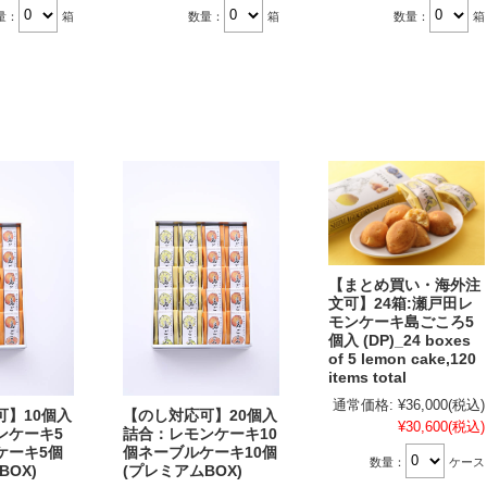
量：
箱
数量：
箱
数量：
箱
【まとめ買い・海外注
文可】24箱:瀬戸田レ
モンケーキ島ごころ5
個入 (DP)_24 boxes
of 5 lemon cake,120
items total
通常価格:
¥36,000
(税込)
可】10個入
【のし対応可】20個入
¥30,600
(税込)
ンケーキ5
詰合：レモンケーキ10
ケーキ5個
個ネーブルケーキ10個
数量：
ケース
BOX)
(プレミアムBOX)