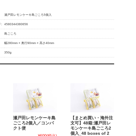
瀬戸田レモンケーキ島ごころ5個入
:
4580344380656
島ごころ
幅280mm × 奥行90mm × 高さ40mm
350g
瀬戸田レモンケーキ島
【まとめ買い・海外注
ごころ2個入／コンパ
文可】48箱:瀬戸田レ
クト便
モンケーキ島ごころ2
個入_48 boxes of 2
¥600
(税込)