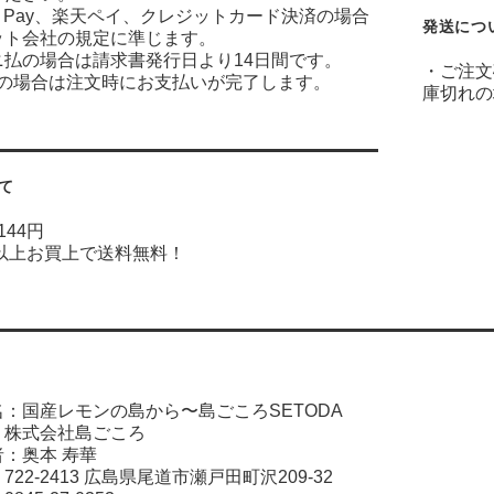
on Pay、楽天ペイ、クレジットカード決済の場合
発送につ
ット会社の規定に準じます。
ニ払の場合は請求書発行日より14日間です。
・ご注文
ayの場合は注文時にお支払いが完了します。
庫切れの
て
144円
円以上お買上で送料無料！
：国産レモンの島から〜島ごころSETODA
：株式会社島ごころ
者：奥本 寿華
22-2413 広島県尾道市瀬戸田町沢209-32