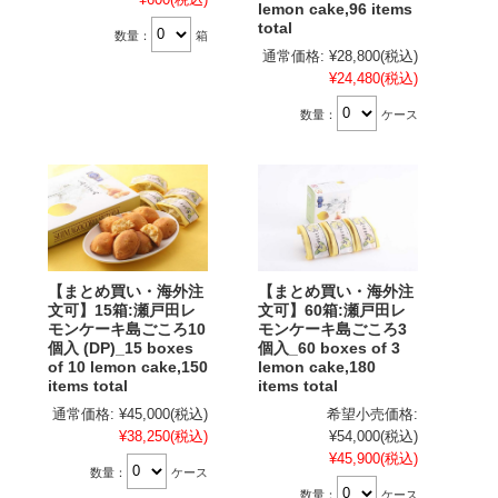
lemon cake,96 items
total
数量：
箱
通常価格:
¥28,800
(税込)
¥24,480
(税込)
数量：
ケース
【まとめ買い・海外注
【まとめ買い・海外注
文可】15箱:瀬戸田レ
文可】60箱:瀬戸田レ
モンケーキ島ごころ10
モンケーキ島ごころ3
個入 (DP)_15 boxes
個入_60 boxes of 3
of 10 lemon cake,150
lemon cake,180
items total
items total
通常価格:
¥45,000
(税込)
希望小売価格:
¥38,250
(税込)
¥54,000
(税込)
¥45,900
(税込)
数量：
ケース
数量：
ケース