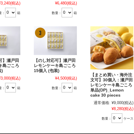
¥3,240
(税込)
¥6,480
(税込)
量：
箱
数量：
箱
可】瀬戸田
【のし対応可】瀬戸田
キ島ごころ
レモンケーキ島ごころ
装)
15個入 (包装)
【まとめ買い・海外注
¥3,000
(税込)
¥4,500
(税込)
文可】30個入：瀬戸田
レモンケーキ島ごころ
量：
箱
数量：
箱
単品(DP)_Lemon
cake 30 pieces
通常価格:
¥9,000
(税込)
¥8,280
(税込)
数量：
ケース