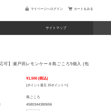
マイページへログイン
カートをみる
サイトマップ
応可】瀬戸田レモンケーキ島ごころ5個入 (包
¥1,500
(税込)
[ポイント還元 15ポイント〜]
島ごころ
：
4580344380656