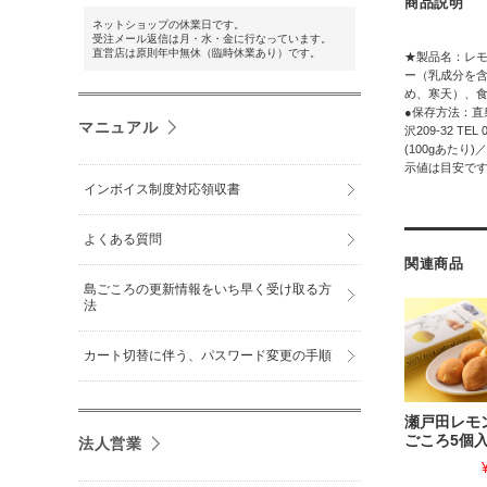
商品説明
ネットショップの休業日です。
受注メール返信は月・水・金に行なっています。
直営店は原則年中無休（臨時休業あり）です。
★製品名：レモ
ー（乳成分を含
め、寒天）、食
●保存方法：直
マニュアル
沢209-32 T
(100gあたり)
示値は目安です
インボイス制度対応領収書
よくある質問
関連商品
島ごころの更新情報をいち早く受け取る方
法
カート切替に伴う、パスワード変更の手順
瀬戸田レモ
ごころ5個入 
法人営業