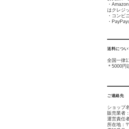
・Amaz
はクレジ
・コンビ
・PayP
送料につい
全国一律1
＊5000
ご連絡先
ショップ名
販売業者
運営責任
所在地：〒7