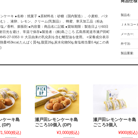
商品仕様
製品名:
ンケーキ ●名称：焼菓子 ●原材料名：砂糖（国内製造）、小麦粉、バタ
む）、液卵、レモン、クリーム(乳製品）、蜂蜜、寒天加工品（粉あ
ＪＡＮコード
塩／香料、膨脹剤 ●内容量：商品名に記載 ●賞味期限：製造日より60日
射日光を避け、常温で保存●製造者：(株)島ごころ 広島県尾道市瀬戸田町
メーカー:
EL 0845-27-0353 ※ 大豆由来の乳化剤を含む離型油を使用。 ○栄養成分表示
／熱量453kcal,たんぱく質4g,脂質26g,炭水化物50g,食塩相当量0.4g(この表
外寸法:
)
製品重量:
ンケーキ島
瀬戸田レモンケーキ島
瀬戸田レモンケーキ島
(DP)
ごころ10個入 (DP)
ごころ3個入
¥1,500
(税込)
¥3,000
(税込)
¥900
(税込)