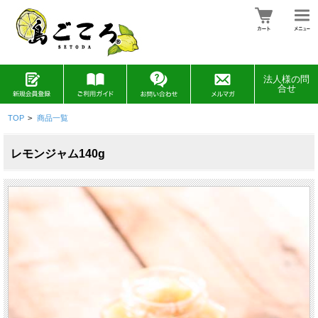
法人様の問
合せ
TOP
>
商品一覧
レモンジャム140g