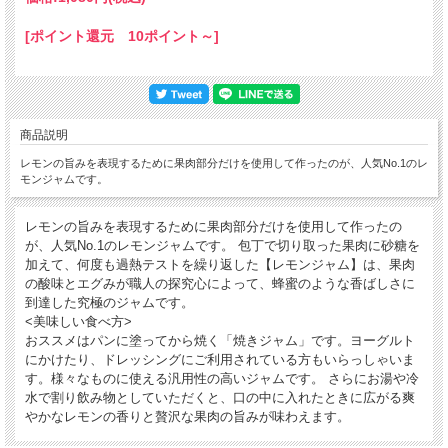
[ポイント還元 10ポイント～]
商品説明
レモンの旨みを表現するために果肉部分だけを使用して作ったのが、人気No.1のレ
モンジャムです。
レモンの旨みを表現するために果肉部分だけを使用して作ったの
が、人気No.1のレモンジャムです。 包丁で切り取った果肉に砂糖を
加えて、何度も過熱テストを繰り返した【レモンジャム】は、果肉
の酸味とエグみが職人の探究心によって、蜂蜜のような香ばしさに
到達した究極のジャムです。
<美味しい食べ方>
おススメはパンに塗ってから焼く「焼きジャム」です。ヨーグルト
にかけたり、ドレッシングにご利用されている方もいらっしゃいま
す。様々なものに使える汎用性の高いジャムです。 さらにお湯や冷
水で割り飲み物としていただくと、口の中に入れたときに広がる爽
やかなレモンの香りと贅沢な果肉の旨みが味わえます。