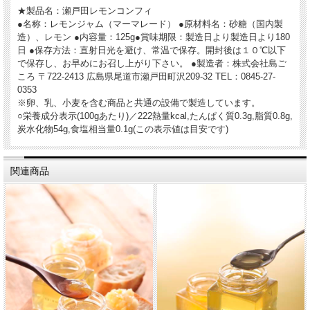
★製品名：瀬戸田レモンコンフィ
●名称：レモンジャム（マーマレード） ●原材料名：砂糖（国内製
造）、レモン ●内容量：125g●賞味期限：製造日より製造日より180
日 ●保存方法：直射日光を避け、常温で保存。開封後は１０℃以下
で保存し、お早めにお召し上がり下さい。 ●製造者：株式会社島ご
ころ 〒722-2413 広島県尾道市瀬戸田町沢209-32 TEL：0845-27-
0353
※卵、乳、小麦を含む商品と共通の設備で製造しています。
○栄養成分表示(100gあたり)／222熱量kcal,たんぱく質0.3g,脂質0.8g,
炭水化物54g,食塩相当量0.1g(この表示値は目安です)
関連商品