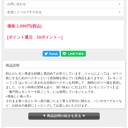
お問い合わせ
友達にメールですすめる
価格:
1,080円
(税込)
[ポイント還元 10ポイント～]
商品説明
刻んだレモン果皮を砂糖と煮詰めてお作りしています。ジャムによっては、ゼリー
状にするためのペクチンという添加物を加えている商品もありますが、【レモンコ
ンフィ】はレモンに含まれる自然のペクチンを利用して、独特のゼリー感を表現し
ました。レモン特有の苦味もあり、深い味わいに仕上げた【レモンコンフィ】は
「瀬戸田レモンケーキ島ごころ」にも使用しているジャムです。
<美味しい食べ方>
そのまま食べるとレモン皮の歯ごたえと香りが存分に味わえ、パンやヨーグルトな
ど、お好みの食材にトッピングしてお楽しみいただけます。
▼ 商品説明の続きを見る ▼