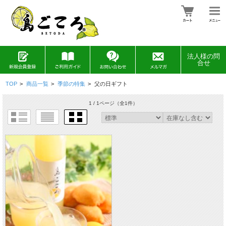
法人様の問
合せ
TOP
>
商品一覧
>
季節の特集
>
父の日ギフト
1 / 1ページ
（全1件）