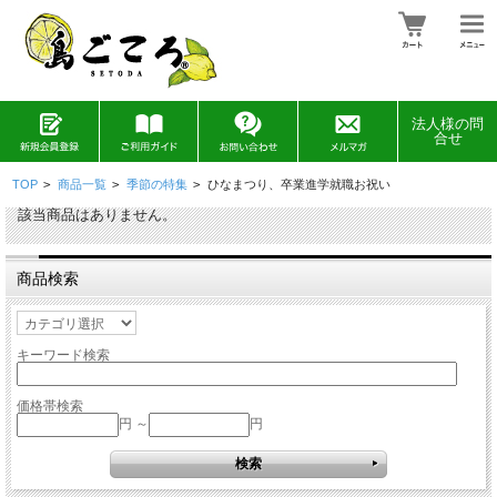
法人様の問
合せ
TOP
>
商品一覧
>
季節の特集
>
ひなまつり、卒業進学就職お祝い
該当商品はありません。
商品検索
キーワード検索
価格帯検索
円 ～
円