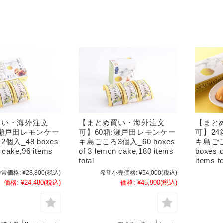
買い・海外注文
【まとめ買い・海外注文
【まと
:瀬戸田レモンケー
可】60箱:瀬戸田レモンケー
可】24
個入_48 boxes
キ島ごころ3個入_60 boxes
キ島ごこ
 cake,96 items
of 3 lemon cake,180 items
boxes o
total
items to
通常価格:
¥28,800
(税込)
希望小売価格:
¥54,000
(税込)
価格:
¥24,480
(税込)
価格:
¥45,900
(税込)