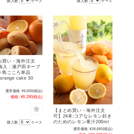
購入数
ケース
購入数
ケース
め買い・海外注文
0個入：瀬戸田ネーブ
キ島ごころ単品
orange cake 30
通常価格:
¥9,000
(税込)
価格:
¥8,280
(税込)
【まとめ買い・海外注文
可】24本:コアなレモン好き
のためのレモン果汁200ml
購入数
ケース
通常価格:
¥38,880
(税込)