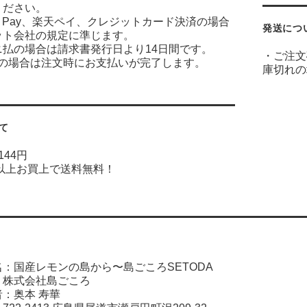
ください。
on Pay、楽天ペイ、クレジットカード決済の場合
発送につ
ット会社の規定に準じます。
ニ払の場合は請求書発行日より14日間です。
・ご注文
ayの場合は注文時にお支払いが完了します。
庫切れの
て
144円
円以上お買上で送料無料！
：国産レモンの島から〜島ごころSETODA
：株式会社島ごころ
者：奥本 寿華