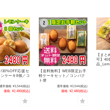
【まと
可】4
品_Lemo
!30%OFF応援セ
【送料無料】WEB限定お手
モンケーキ8個／コ
軽ケーキセット／コンパク
便
ト便
通常価格:
¥3,544
(税込)
通常価格:
¥3,544
(税込)
価格:
¥2,480
(税込)
価格:
¥2,480
(税込)