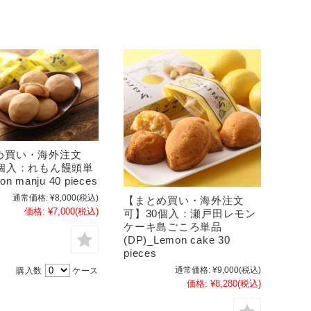
め買い・海外注文
0個入：れもん饅頭単
n manju 40 pieces
通常価格:
¥8,000
(税込)
【まとめ買い・海外注文
価格:
¥7,000
(税込)
可】30個入：瀬戸田レモン
ケーキ島ごころ単品
(DP)_Lemon cake 30
pieces
通常価格:
¥9,000
(税込)
購入数
ケース
価格:
¥8,280
(税込)