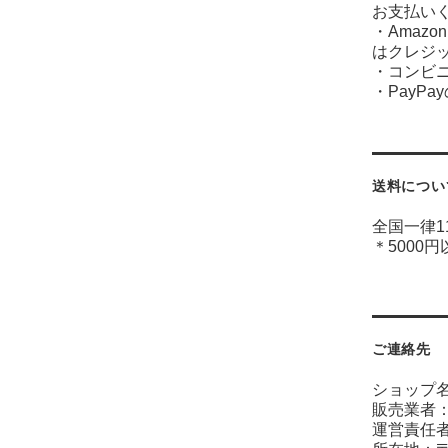
お支払い
・Amaz
はクレジ
・コンビ
・PayP
送料につい
全国一律1
＊5000
ご連絡先
ショップ名
販売業者
運営責任