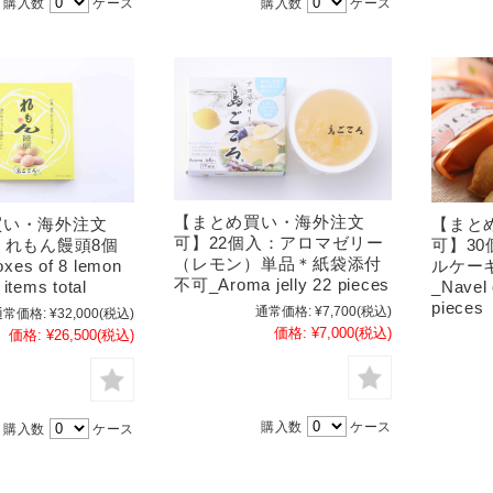
購入数
ケース
購入数
ケース
【まとめ買い・海外注文
買い・海外注文
【まと
可】22個入：アロマゼリー
：れもん饅頭8個
可】3
（レモン）単品＊紙袋添付
xes of 8 lemon
ルケー
不可_Aroma jelly 22 pieces
items total
_Navel 
pieces
通常価格:
¥7,700
(税込)
通常価格:
¥32,000
(税込)
価格:
¥7,000
(税込)
価格:
¥26,500
(税込)
購入数
ケース
購入数
ケース