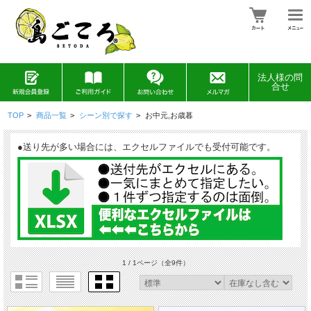
法人様の問
合せ
TOP
>
商品一覧
>
シーン別で探す
>
お中元,お歳暮
●送り先が多い場合には、エクセルファイルでも受付可能です。
1 / 1ページ
（全9件）