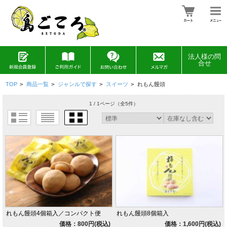
法人様の問
合せ
TOP
>
商品一覧
>
ジャンルで探す
>
スイーツ
>
れもん饅頭
1 / 1ページ
（全5件）
れもん饅頭4個箱入／コンパクト便
れもん饅頭8個箱入
価格：800円(税込)
価格：1,600円(税込)