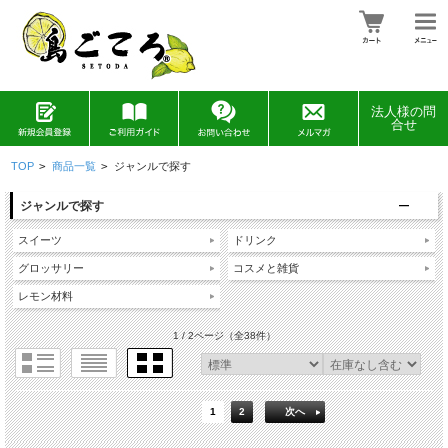
法人様の問
合せ
TOP
>
商品一覧
>
ジャンルで探す
ジャンルで探す
スイーツ
ドリンク
グロッサリー
コスメと雑貨
レモン材料
1 / 2ページ
（全38件）
1
2
次へ