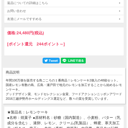
返品についての詳細はこちら
お問い合わせ
友達にメールですすめる
価格:
24,480円
(税込)
[ポイント還元 244ポイント～]
商品説明
年間100万個を販売する島ごころの１番商品！レモンケーキ2個入の48箱セット。
国産レモン有数の島、広島・瀬戸田で地元のレモンを加工することから始めるレモ
ンケーキ。
グッドデザイン賞、モンドセレクション金賞、フードアクションニッポンアワード
2016三越伊勢丹ホールディングス選定など、数々の賞を受賞しています。
★製品名：レモンケーキ
●名称：焼菓子 ●原材料名：砂糖（国内製造）、小麦粉、バター（乳
成分を含む）、液卵、レモン、クリーム(乳製品）、蜂蜜、寒天加工