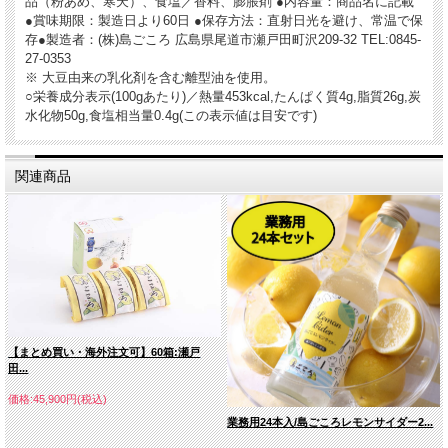
品（粉あめ、寒天）、食塩／香料、膨脹剤 ●内容量：商品名に記載
●賞味期限：製造日より60日 ●保存方法：直射日光を避け、常温で保
存●製造者：(株)島ごころ 広島県尾道市瀬戸田町沢209-32 TEL:0845-
27-0353
※ 大豆由来の乳化剤を含む離型油を使用。
○栄養成分表示(100gあたり)／熱量453kcal,たんぱく質4g,脂質26g,炭
水化物50g,食塩相当量0.4g(この表示値は目安です)
関連商品
【まとめ買い・海外注文可】60箱:瀬戸
田...
価格:45,900円(税込)
業務用24本入/島ごころレモンサイダー2...