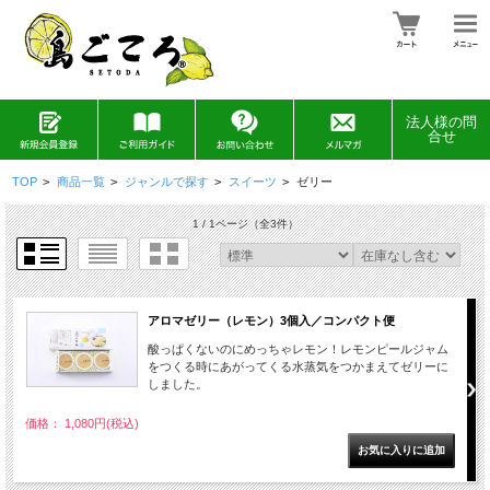
法人様の問
合せ
TOP
>
商品一覧
>
ジャンルで探す
>
スイーツ
>
ゼリー
1 / 1ページ
（全3件）
アロマゼリー（レモン）3個入／コンパクト便
酸っぱくないのにめっちゃレモン！レモンピールジャム
をつくる時にあがってくる水蒸気をつかまえてゼリーに
しました。
価格： 1,080円(税込)