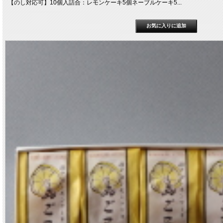
【のし対応可】10個入詰合：レモンケーキ5個ネーブルケーキ5...