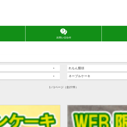
れもん饅頭
ネーブルケーキ
1 / 1ページ
（全27件）