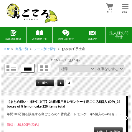
法人様の問
合せ
TOP
>
商品一覧
>
シーン別で探す
>
おみやげ,手土産
2 / 2ページ
（全26件）
前へ
1
2
【まとめ買い・海外注文可】24箱:瀬戸田レモンケーキ島ごころ5個入 (DP)_24
boxes of 5 lemon cake,120 items total
年間100万個を販売する島ごころの１番商品！レモンケーキ5個入の24箱セット
価格： 30,600円(税込)