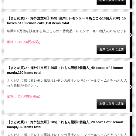
【まとめ買い・海外注文可】15箱:瀬戸田レモンケーキ島ごころ10個入 (DP)_15
boxes of 10 lemon cake,150 items total
年間100万個を販売する島ごころの１番商品！レモンケーキ10個入の15箱セット
価格： 38,250円(税込)
【まとめ買い・海外注文可】40箱：れもん饅頭4個箱入_40 boxes of 4 lemon
manju,160 items total
ふんだんに感じるレモン風味はレモンの果汁とレモンピールジャムがたっぷり入
った白餡がポイント。
価格： 26,500円(税込)
【まとめ買い・海外注文可】20箱：れもん饅頭8個箱入_20 boxes of 8 lemon
manju,160 items total
ふんだんに感じるレモン風味はレモンの果汁とレモンピールジャムがたっぷり入