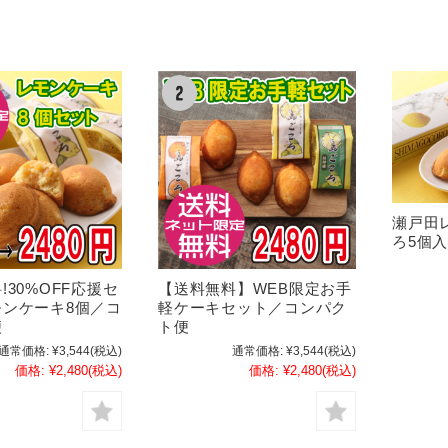
瀬戸田
ろ5個入 
!30%OFF応援セ
【送料無料】WEB限定お手
モンケーキ8個／コ
軽ケーキセット／コンパク
便
ト便
通常価格:
¥3,544
(税込)
通常価格:
¥3,544
(税込)
価格:
¥2,480
(税込)
価格:
¥2,480
(税込)