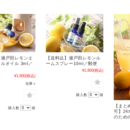
】瀬戸田レモンエ
【送料込】瀬戸田レモンル
ルオイル 3ml／
ームスプレー10ml／郵便
¥1,800
(税込)
¥1,800
(税込)
在庫 ○
購入数
個
【まと
購入数
個
可】24
のための