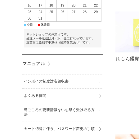
16
17
18
19
20
21
22
23
24
25
26
27
28
29
30
31
■
■
今日
休業日
ネットショップの休業日です。
受注メール返信は月・水・金に行なっています。
直営店は原則年中無休（臨時休業あり）です。
れもん饅頭
マニュアル
インボイス制度対応領収書
よくある質問
島ごころの更新情報をいち早く受け取る方
法
カート切替に伴う、パスワード変更の手順