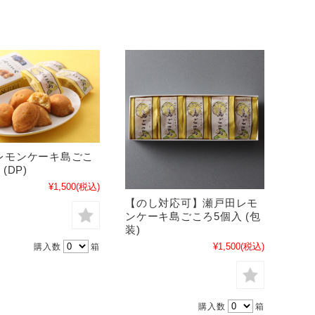
レモンケーキ島ごこ
(DP)
¥1,500
(税込)
【のし対応可】瀬戸田レモ
ンケーキ島ごころ5個入 (包
装)
¥1,500
(税込)
購入数
箱
購入数
箱