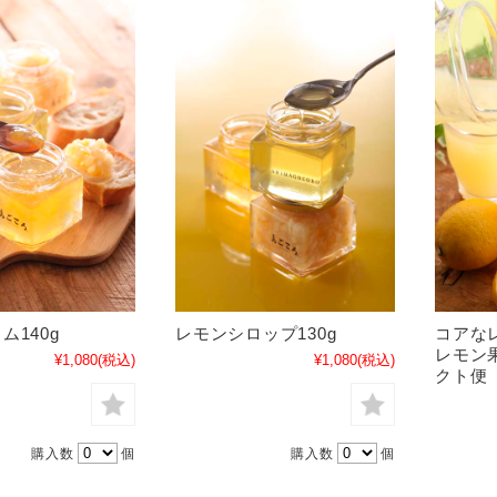
ム140g
レモンシロップ130g
コアな
レモン果
¥1,080
(税込)
¥1,080
(税込)
クト便
購入数
個
購入数
個