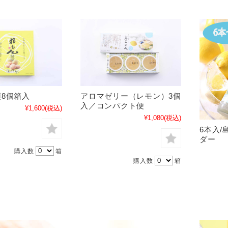
8個箱入
アロマゼリー（レモン）3個
入／コンパクト便
¥1,600
(税込)
¥1,080
(税込)
6本入
ダー
購入数
箱
購入数
箱