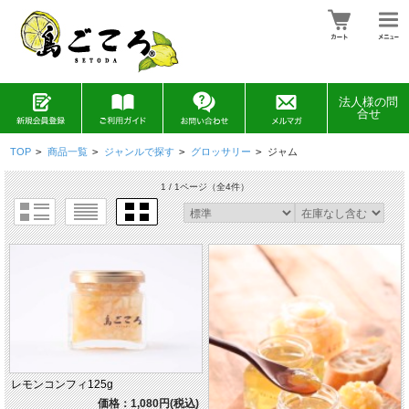
法人様の問
合せ
TOP
>
商品一覧
>
ジャンルで探す
>
グロッサリー
>
ジャム
1 / 1ページ
（全4件）
レモンコンフィ125g
価格：1,080円(税込)